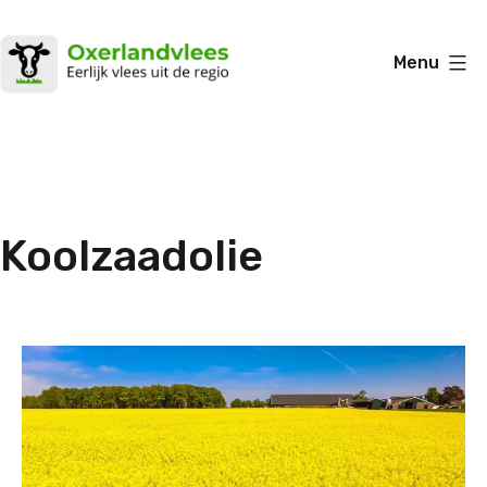
Ga
naar
Menu
de
Oxerlandvlees
inhoud
Koolzaadolie